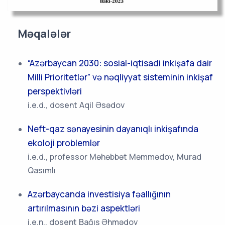
Məqalələr
“Azərbaycan 2030: sosial-iqtisadi inkişafa dair
Milli Prioritetlər” və nəqliyyat sisteminin inkişaf
perspektivləri
i.e.d., dosent Aqil Əsədov
Neft-qaz sənayesinin dayanıqlı inkişafında
ekoloji problemlər
i.e.d., professor Məhəbbət Məmmədov, Murad
Qasımlı
Azərbaycanda investisiya fəallığının
artırılmasının bəzi aspektləri
i.e.n., dosent Bağış Əhmədov