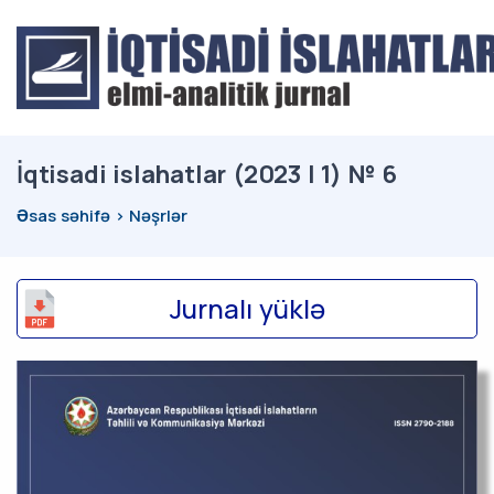
İqtisadi islahatlar (2023 | 1) № 6
Əsas səhifə
Nəşrlər
Jurnalı yüklə