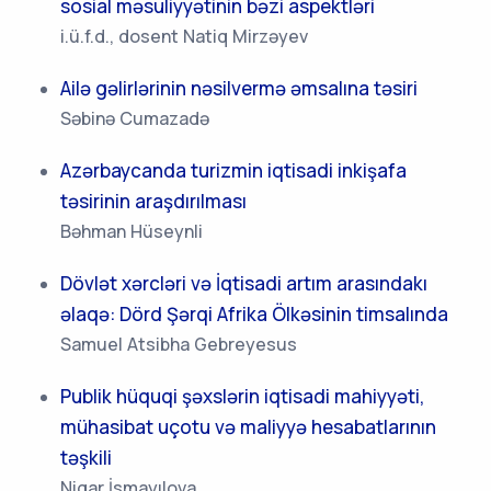
sosial məsuliyyətinin bəzi aspektləri
i.ü.f.d., dosent Natiq Mirzəyev
Ailə gəlirlərinin nəsilvermə əmsalına təsiri
Səbinə Cumazadə
Azərbaycanda turizmin iqtisadi inkişafa
təsirinin araşdırılması
Bəhman Hüseynli
Dövlət xərcləri və İqtisadi artım arasındakı
əlaqə: Dörd Şərqi Afrika Ölkəsinin timsalında
Samuel Atsibha Gebreyesus
Publik hüquqi şəxslərin iqtisadi mahiyyəti,
mühasibat uçotu və maliyyə hesabatlarının
təşkili
Nigar İsmayılova