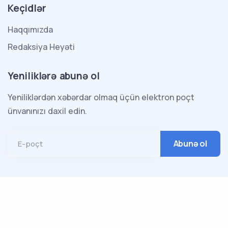
Keçidlər
Haqqımızda
Redaksiya Heyəti
Yeniliklərə abunə ol
Yeniliklərdən xəbərdar olmaq üçün elektron poçt
ünvanınızı daxil edin.
E-poçt