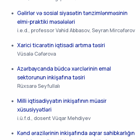
Gəlirlər və sosial siyasətin tənzimlənməsinin
elmi-praktiki məsələləri
i.e.d., professor Vahid Abbasov, Seyran Mircəfərov
Xarici ticarətin iqtisadi artıma təsiri
Vüsalə Cəfərova
Azərbaycanda büdcə xərclərinin emal
sektorunun inkişafına təsiri
Rüxsarə Seyfullalı
Milli iqtisadiyyatın inkişafının müasir
xüsusiyyətləri
i.ü.f.d., dosent Vüqar Mehdiyev
Kənd ərazilərinin inkişafında aqrar sahibkarlığın