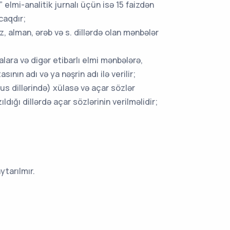
 elmi-analitik jurnalı üçün isə 15 faizdən
caqdır;
ız, alman, ərəb və s. dillərdə olan mənbələr
lara və digər etibarlı elmi mənbələrə,
sının adı və ya nəşrin adı ilə verilir;
rus dillərində) xülasə və açar sözlər
ldığı dillərdə açar sözlərinin verilməlidir;
ytarılmır.