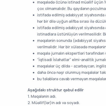
məqalədə özünə istinad müəllif üçün 10 
çox olmamalıdır. Bu qaydanın pozulmas
istifadə edilmiş ədəbiyyat siyahısında ə
hər bir dilə uyğun əlifba sırası ilə düzü
istifadə edilmiş ədəbiyyat siyahısında 
istinadlara üstünlüyün verilməsilidir. Bib
məqalənin sonunda (ədəbiyyat siyahısında
verilməlidir. Hər bir xülasədə məqalənin 
məqalə jurnalın ekspertləri tərəfindən
“İqtisadi İslahatlar” elmi-analitik jurna
məqalələr üç dildə - azərbaycan, ingilis
daha öncə nəşr olunmuş məqalələr tək
bu tələblərə cavab verməyən məqalələr 
Aşağıdakı struktur qəbul edilir
1. Məqalənin adı.
2. Müəllif(lər)in adı və soyadı.