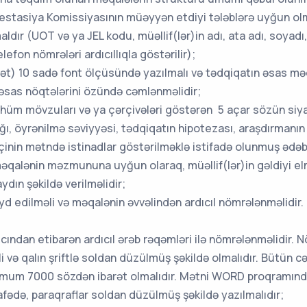
testasiya Komissiyasının müəyyən etdiyi tələblərə uyğun olm
r (UOT və ya JEL kodu, müəllif(lər)in adı, ata adı, soyadı, e
lefon nömrələri ardıcıllıqla göstərilir);
t) 10 sadə font ölçüsündə yazılmalı və tədqiqatın əsas məq
 əsas nöqtələrini özündə cəmlənməlidir;
hüm mövzuları və ya çərçivələri göstərən 5 açar sözün siya
ğı, öyrənilmə səviyyəsi, tədqiqatın hipotezası, araşdırmanın
mçinin mətndə istinadlar göstərilməklə istifadə olunmuş ədəbi
alənin məzmununa uyğun olaraq, müəllif(lər)in gəldiyi elmi n
ydın şəkildə verilməlidir;
yd edilməli və məqalənin əvvəlindən ardıcıl nömrələnməlidir. O
ıcından etibarən ardıcıl ərəb rəqəmləri ilə nömrələnməlidir. N
ə qalın şriftlə soldan düzülmüş şəkildə olmalıdır. Bütün cədvə
um 7000 sözdən ibarət olmalıdır. Mətni WORD proqramında,
afədə, paraqraflar soldan düzülmüş şəkildə yazılmalıdır;