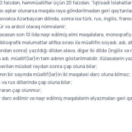
faizdən, həmmüəlliflər üçün 20 faizdən, “İqtisadi İslahatlar”
ı aşkar olunarsa məqalə rəyə göndərilmədən geri qaytarıla
vvəlcə Azərbaycan dilində, sonra isə türk, rus, ingilis, frans
lür və ardıcıl olaraq nömrələnir;
əsasən son 10 ildə nəşr edilmiş elmi məqalələrə, monoqrafiya
lioqrafik məlumatlar əlifba sırası ilə müəllifin soyadı, adı, ata
n sonra) yazıldığı dildən əlavə, digər iki dildə (ingilis və 
adı, müəllif(lər)in tam adının göstərilməlidir. Xülasələrin yazı
 verilən müsbət rəydən sonra çap oluna bilər;
lının bir sayında müəllif(lər)in iki məqaləsi dərc oluna bilməz;
 və rus dillərində çap oluna bilər;
rarən çap olunmur;
dərc edilmir və nəşr edilmiş məqalələrin əlyazmaları geri qa