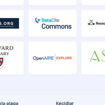
mlə əlaqə
Keçidlər