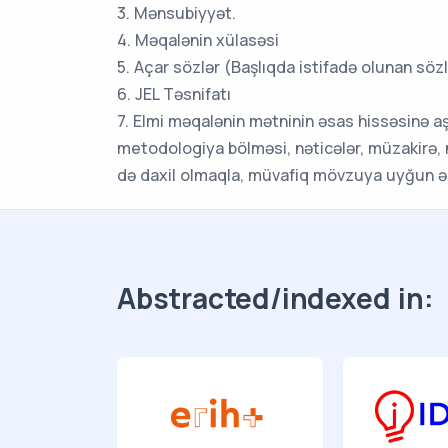
3. Mənsubiyyət.
4. Məqalənin xülasəsi
5. Açar sözlər (Başlıqda istifadə olunan sözl
6. JEL Təsnifatı
7. Elmi məqalənin mətninin əsas hissəsinə aşa
metodologiya bölməsi, nəticələr, müzakirə, n
də daxil olmaqla, müvafiq mövzuya uyğun əd
Abstracted/indexed in: