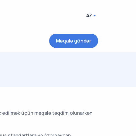
AZ
Məqalə göndər
dərc edilmək üçün məqalə təqdim olunarkən
nmuş standartlara və Azərbaycan