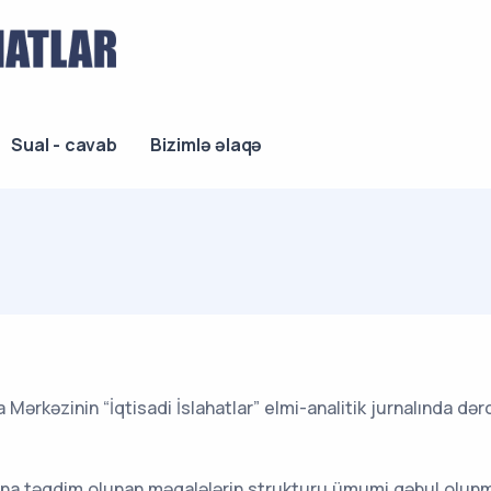
Sual - cavab
Bizimlə əlaqə
ya Mərkəzinin “İqtisadi İslahatlar” elmi-analitik jurnalında 
rnalına təqdim olunan məqalələrin strukturu ümumi qəbul olu