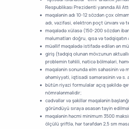
Respublikası Prezidenti yanında Ali At
məqalənin adı 10-12 sözdən çox olmamaldı
adı, vəzifəsi, elektron poçt ünvanı və te
məqalədə xülasə (150-200 sözdən ibarə
məlumatları doğru, qısa və tədqiqatın
müəllif məqalədə istifadə edilən ən mü
giriş (tədqiq olunan mövzunun aktuallı
problemin təhlili, nəticə bölmələri, hə
məqalənin sonunda elm sahəsinin və məq
əhəmiyyəti, iqtisadi səmərəsinin və s. a
bütün riyazi formulalar açıq şəkildə qe
nömrələnməlidir;
cədvəllər və şəkillər məqalənin başlanğ
göründüyü sıraya əsasən təyin edilməli v
məqalənin həcmi minimum 3500 maksim
ölçülü şriftlə, hər tərəfdən 2,5 sm məs