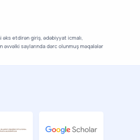
 əks etdirən giriş, ədəbiyyat icmalı,
nın əvvəlki saylarında dərc olunmuş məqalələr