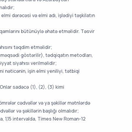
alıdır;
lmi dərəcəsi və elmi adı, işlədiyi təşkilatın
amlarını bütünüylə əhatə etməlidir. Təsvir
hısını təqdim etməlidir;
 məqsədi göstərilir), tədqiqatın metodları,
yyat siyahısı verilməlidir;
əticənin, işin elmi yeniliyi, tətbiqi
nlar sadəcə (1), (2), (3) kimi
ömrələr cədvəllər və ya şəkillər mətnlərdə
llər və şəkillərin başlığı olmalıdır;
 1,15 intervalda, Times New Roman-12