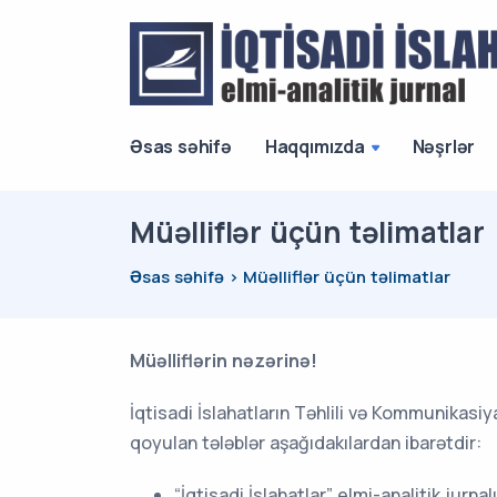
Əsas səhifə
Haqqımızda
Nəşrlər
Müəlliflər üçün təlimatlar
Əsas səhifə
Müəlliflər üçün təlimatlar
Müəlliflərin nəzərinə!
İqtisadi İslahatların Təhlili və Kommunikasi
qoyulan tələblər aşağıdakılardan ibarətdir:
“İqtisadi İslahatlar” elmi-analitik ju