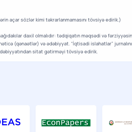
ərin açar sözlər kimi təkrarlanmamasını tövsiyə edirik.)
ğıdakılar daxil olmalıdır: tədqiqatın məqsədi və fərziyyəsini
əticə (qənaətlər) və ədəbiyyat. “İqtisadi islahatlar” jurnalı
əbiyyatından sitat gətirməyi tövsiyə edirik.