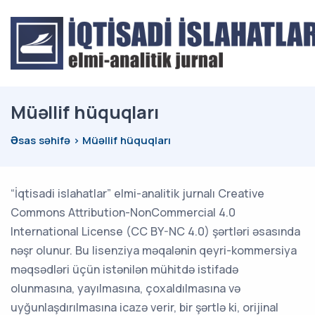
Müəllif hüquqları
Əsas səhifə
Müəllif hüquqları
“İqtisadi islahatlar” elmi-analitik jurnalı Creative
Commons Attribution-NonCommercial 4.0
International License (CC BY-NC 4.0) şərtləri əsasında
nəşr olunur. Bu lisenziya məqalənin qeyri-kommersiya
məqsədləri üçün istənilən mühitdə istifadə
olunmasına, yayılmasına, çoxaldılmasına və
uyğunlaşdırılmasına icazə verir, bir şərtlə ki, orijinal