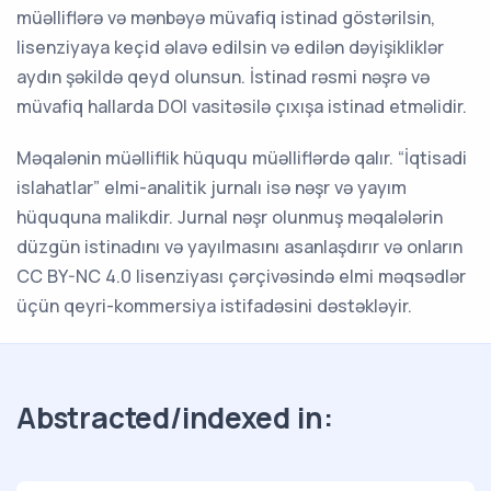
müəlliflərə və mənbəyə müvafiq istinad göstərilsin,
lisenziyaya keçid əlavə edilsin və edilən dəyişikliklər
aydın şəkildə qeyd olunsun. İstinad rəsmi nəşrə və
müvafiq hallarda DOI vasitəsilə çıxışa istinad etməlidir.
Məqalənin müəlliflik hüququ müəlliflərdə qalır. “İqtisadi
islahatlar” elmi-analitik jurnalı isə nəşr və yayım
hüququna malikdir. Jurnal nəşr olunmuş məqalələrin
düzgün istinadını və yayılmasını asanlaşdırır və onların
CC BY-NC 4.0 lisenziyası çərçivəsində elmi məqsədlər
üçün qeyri-kommersiya istifadəsini dəstəkləyir.
Abstracted/indexed in: