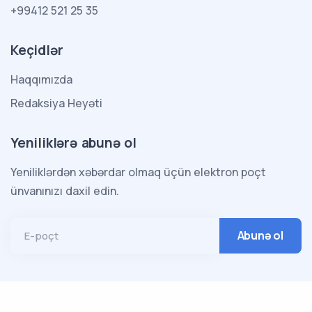
+99412 521 25 35
Keçidlər
Haqqımızda
Redaksiya Heyəti
Yeniliklərə abunə ol
Yeniliklərdən xəbərdar olmaq üçün elektron poçt
ünvanınızı daxil edin.
E-poçt