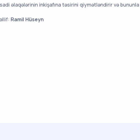
isadi əlaqələrinin inkişafına təsirini qiymətləndirir və bununla b
llif:
Ramil Hüseyn