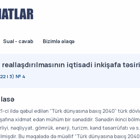
Sual - cavab
Bizimlə əlaqə
eallaşdırılmasının iqtisadi inkişafa təsir
022 | 3) № 4
lasə
1-ci ildə qəbul edilən “Türk dünyasına baxış 2040” türk dövl
işafına xidmət edən mühüm bir sənəddir. Sənədin ikinci bölm
irliyi, nəqliyyat, gömrük, enerji, turizm, kənd təsərrüfatı və
ilmişdir. Bu məqalədə də müəllif “Türk dünyasına baxış 2040”ı