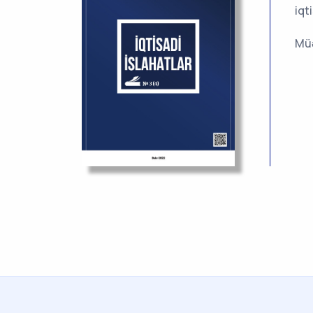
iqt
Müə