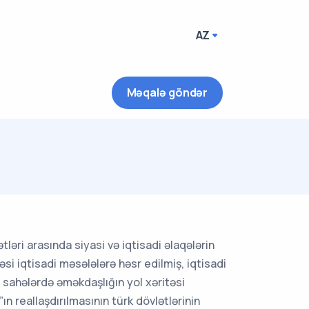
AZ
Məqalə göndər
i
ətləri arasında siyasi və iqtisadi əlaqələrin
əsi iqtisadi məsələlərə həsr edilmiş, iqtisadi
 s. sahələrdə əməkdaşlığın yol xəritəsi
n reallaşdırılmasının türk dövlətlərinin