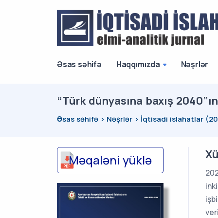
Əsas səhifə
Haqqımızda
Nəşrlər
“Türk dünyasına baxış 2040”ın r
Əsas səhifə
Nəşrlər
İqtisadi islahatlar (2
Xü
Məqaləni yüklə
202
ink
işb
ver