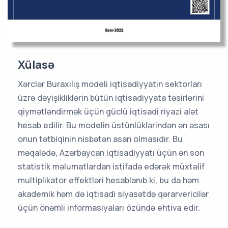
Xülasə
Xərclər Buraxılış modeli iqtisadiyyatın sektorları
üzrə dəyişikliklərin bütün iqtisadiyyata təsirlərini
qiymətləndirmək üçün güclü iqtisadi riyazi alət
hesab edilir. Bu modelin üstünlüklərindən ən əsası
onun tətbiqinin nisbətən asan olmasıdır. Bu
məqalədə, Azərbaycan iqtisadiyyatı üçün ən son
statistik məlumatlardan istifadə edərək müxtəlif
multiplikator effektləri hesablanıb ki, bu da həm
akademik həm də iqtisadi siyasətdə qərarvericilər
üçün önəmli informasiyaları özündə ehtiva edir.