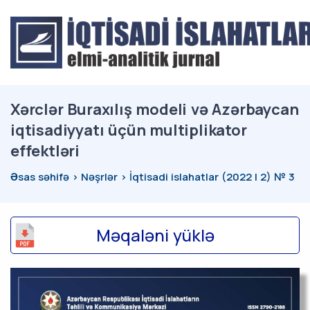
Xərclər Buraxılış modeli və Azərbaycan
iqtisadiyyatı üçün multiplikator
effektləri
Əsas səhifə
Nəşrlər
İqtisadi islahatlar (2022 | 2) № 3
Məqaləni yüklə