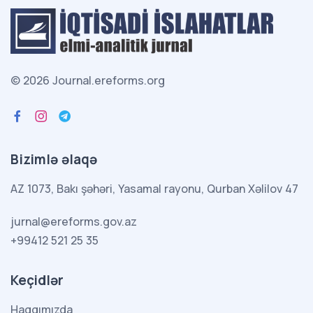
© 2026 Journal.ereforms.org
Bizimlə əlaqə
AZ 1073, Bakı şəhəri, Yasamal rayonu, Qurban Xəlilov 47
jurnal@ereforms.gov.az
+99412 521 25 35
Keçidlər
Haqqımızda